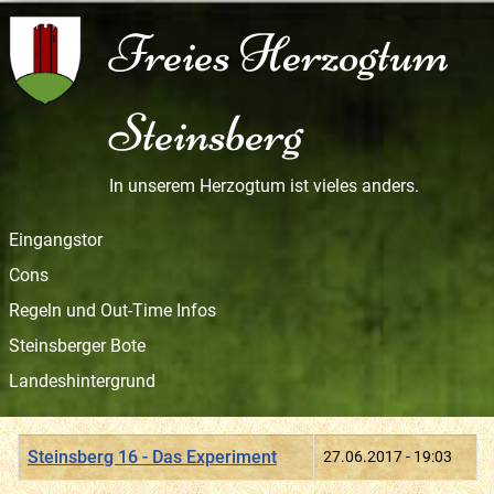
Freies Herzogtum
Steinsberg
In unserem Herzogtum ist vieles anders.
Eingangstor
Cons
Regeln und Out-Time Infos
Steinsberger Bote
Landeshintergrund
Titel
Erstellungsdatum
Steinsberg 16 - Das Experiment
27.06.2017 - 19:03
Beiträge