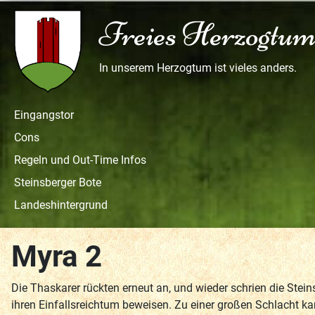
Freies Herzogtum
In unserem Herzogtum ist vieles anders.
Eingangstor
Cons
Regeln und Out-Time Infos
Steinsberger Bote
Landeshintergrund
Myra 2
Die Thaskarer rückten erneut an, und wieder schrien die Stei
ihren Einfallsreichtum beweisen. Zu einer großen Schlacht ka