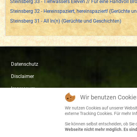
Steinsberg 33 - Tiefwassers Eleven // Für eine Handvoll Brö
Steinsberg 32 - Hereinspaziert, hereinspaziert! (Gerüchte u
Steinsberg 31 - All In(n) (Gerüchte und Geschichten)
Datenschutz
Disclaimer
Impressum
Wir benutzen Cookie
AGB
Wir nutzen Cookies auf unserer Website
Suche
externe Tracking Cookies. Für mehr Inf
Sie können selbst entscheiden, ob Sie
Login
Webseite nicht mehr möglich. Es sin