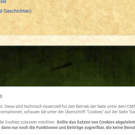
sel
nd Geschichten)
s
. Diese sind technisch essenziell für den Betrieb der Seite unter dem CM
ormationen, schauen Sie unter der Überschrift "Cookies" auf der Seite "D
 die Cookies zulassen möchten.
Sollte das Setzen von Cookies abgelehnt 
d dann nur noch die Funktionen und Beiträge zugreifbar, die keine Ben