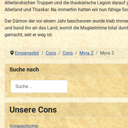
Allerländischen Truppen und die thaskarische Legion darauf
Allerland und Thaskar. Na immerhin hatten wir nun fähige So
Der Dämon der vor einem Jahr beschworen wurde trieb immer n
und band ihn an das Land, womit die Magieströme total durc
gemacht, seit er weg ist.
Eingangstor
Cons
Cons
Myra 2
Myra 2
Suche nach
Type 2 or more characters for results.
Unsere Cons
Vorgeschichte