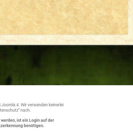
S Joomla 4. Wir verwenden keinerlei
atenschutz" nach.
werden, ist ein Login auf der
utzerkennung benötigen.